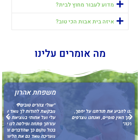
מדוע לעבור מחוץ לבית?
איזה בית אבות הכי טוב?
מה אומרים עלינו
משפחת אהרון
"שולי צהרים טובים🌹
מבקשת להודות לך מאד על עזרתך הרבה,עזרה אשר הקלה
עלי ועל אחותי במציאת פיתרון מיידי ודחוף לאבא!
עזרתך פתחה ופילסה לנו את הדרך ישירות למקבלי ההחלטות
בכול מקום כך שהדברים זרמו במהירות!
מעריכה מאד גם את הליווי שלך מול אנשי המקצוע וזה לא